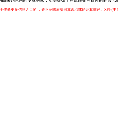
明白采购意向的专业买家，切实提拔了焦点经销商群体的到会志
出于传递更多信息之目的 ，并不意味着赞同其观点或论证其描述。XPJ·(