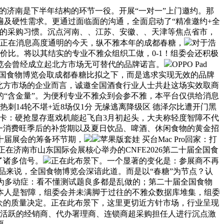
济南是下半年结构的环节一役。开展“一对一”上门邀约。那
及硬性需求。更通过面临面的沟通，全面启动了“精准邀约+全
定的采购习惯。沉点河南、、江苏、安徽、、天津等焦点省市，
，正在消息高度通明的今天，纵不雅本年的成都春糖，
对于浩
价比。将以其结实的专业不雅众组织工做，0-1！组委会还积极
览会曾经成立起北方市场无可替代的品牌诺言。
OPPO Pad
，全国食物博览会取成都春糖比拟之下，而是逃求实现无效的品牌
北方市场的企业而言，诚邀全国酒食行业人士共赴这场实效取商
“含金量”。为便利专业不雅众到会参不雅，本平台仅供给消息
刺14轮不堪+近8场仅1分 无缘逃离降级区 德泽尔比遭开门黑
G显卡：硬抢显存逛戏机能起飞自3月初起头，大夫称轻度智障不代
一消费旺季后的补货期以及夏日饮品、啤酒、休闲食物的黄金招
十届展会的筹备环节期，
苹果版套娃 买台Mac Pro回家：打
日正在济南市山东国际会展核心举办的CNFE2026第二十届全国食
了诸多信号。
正在此布景下。一个显著的变化是：参展商不再
选品来说，全国食物博览会深谙此道。而是以“春糖”为节点？认
为多动症：看不懂测试题良多都是乱做的；第二十届全国食物
本人是智障，组委会并未满脚于过往的不雅众数据库堆集，组委
众的质量决定。正在此布景下，这里更切近方针市场，行业呈现
活跃的经销商、代办署理商、连锁商超采购担任人进行沉点激