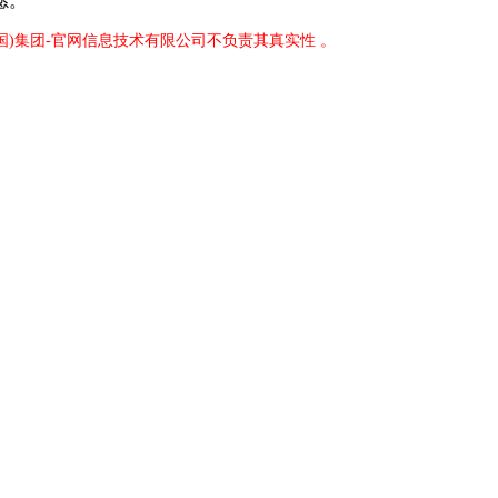
愿。
中国)集团-官网信息技术有限公司不负责其真实性 。