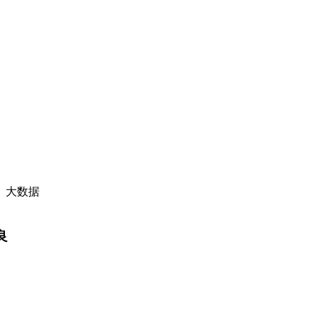
、大数据
良