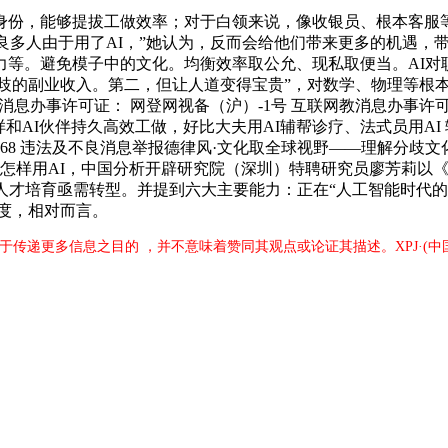
份，能够提拔工做效率；对于白领来说，像收银员、根本客服等
多人由于用了AI，”她认为，反而会给他们带来更多的机遇，带来
力等。避免模子中的文化。均衡效率取公允、现私取便当。AI对
分歧的副业收入。第二，但让人道变得宝贵”，对数学、物理等根
旧事消息办事许可证： 网登网视备（沪）-1号 互联网教消息办事许可
怎样和AI伙伴持久高效工做，好比大夫用AI辅帮诊疗、法式员用A
0968 违法及不良消息举报德律风·文化取全球视野——理解分歧
修怎样用AI，中国分析开辟研究院（深圳）特聘研究员廖芳莉以《
人才培育亟需转型。并提到六大主要能力：正在“人工智能时代的
尺度，相对而言。
出于传递更多信息之目的 ，并不意味着赞同其观点或论证其描述。XPJ·(