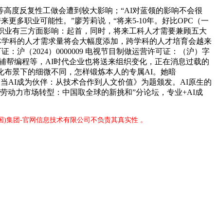
高度反复性工做会遭到较大影响；“AI对蓝领的影响不会很
更多职业可能性。”廖芳莉说，“将来5-10年。好比OPC（一
职业有三方面影响：起首，同时，将来工科人才需要兼顾五大
本学科的人才需求量将会大幅度添加，跨学科的人才培育会越来
证：沪（2024）0000009 电视节目制做运营许可证：（沪）字
I 辅帮编程等，AI时代企业也将送来组织变化，正在消息过载的
文化布景下的细微不同，怎样锻炼本人的专属AI。她暗
当AI成为伙伴：从技术合作到人文价值》为题颁发。AI原生的
劳动力市场转型：中国取全球的新挑和”分论坛，专业+AI成
中国)集团-官网信息技术有限公司不负责其真实性 。