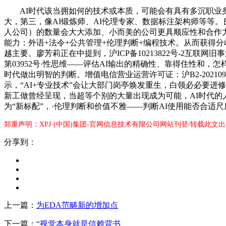
AI时代该当拥如何的技术或本质，可能会有具有多沉职业身
大，第三，像AI锻炼师、AI伦理专家、数据标注架构师等等。良
人公司）的数量会大大添加、小而美的公司更具顺应性和合作
能力：外语+法令+公共管理+伦理判断+编程技术。从而获得
越主要。廖芳莉正在中提到，沪ICP备10213822号-2互联网
第03952号·性思维——评估AI输出的精确性、靠得住性和，
时代做出明智的判断。增值电信营业运营许可证：沪B2-2021
示，“AI+专业技术”会让大部门岗亭焕发重生，白领必必要进
新工做曾经呈现，当超等个别的大量出现成为可能，AI时代的
为“新标配”，·伦理判断和价值不雅——判断AI使用能否合适
郑重声明：XPJ·(中国)集团-官网信息技术有限公司网站刊登/转载此文
分享到：
上一篇：
为EDA范畴新的增加点
下一篇：
“视觉本身就是信赖背书