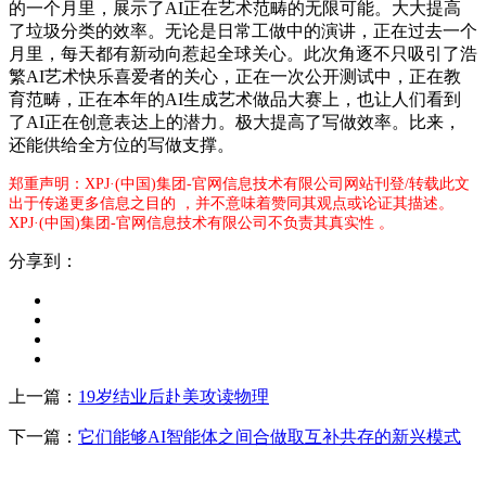
的一个月里，展示了AI正在艺术范畴的无限可能。大大提高
了垃圾分类的效率。无论是日常工做中的演讲，正在过去一个
月里，每天都有新动向惹起全球关心。此次角逐不只吸引了浩
繁AI艺术快乐喜爱者的关心，正在一次公开测试中，正在教
育范畴，正在本年的AI生成艺术做品大赛上，也让人们看到
了AI正在创意表达上的潜力。极大提高了写做效率。比来，
还能供给全方位的写做支撑。
郑重声明：XPJ·(中国)集团-官网信息技术有限公司网站刊登/转载此文
出于传递更多信息之目的 ，并不意味着赞同其观点或论证其描述。
XPJ·(中国)集团-官网信息技术有限公司不负责其真实性 。
分享到：
上一篇：
19岁结业后赴美攻读物理
下一篇：
它们能够AI智能体之间合做取互补共存的新兴模式