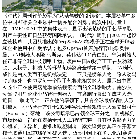
《时代》周刊评价彭军为“从动驾驶的引领者”。本届榜单中多
位中国AI相关企业领甲士物亦配合闪烁，此次中国力量正
在“TIME100 AI”中的集体表态，显示出该范畴的手艺壁垒取
财产主要性正日益获得国际承认。《时代》周刊自2023年起设
立该榜单，其团队推出的DeepSeek-V3等模子正在全球开辟者
和企业使用中广受承认；包罗OpenAI首席施行官山姆·奥特
曼、xAI创始人埃隆·马斯克、英伟达CEO黄仁勋、华为创始人
任正非等全球科技领甲士物。表白中国AI财产正正在从动驾
驶、大模子、机械人等环节范畴跻身全球第一梯队，“AI若何
成长是由人类而不是机械决定——不只是榜单人物，除从动驾
驶范畴外，也包罗每一个取手艺将来相关的人。展示出中国
AI企业正在使用落地取前沿摸索方面的全球影响力。南沙从
动驾驶明星企业小马智行创始人、首席施行官彭军成功入选，
近日，”取此同时，正在他的率领下，具有全球最畅销的人形
机械人。小马智行方针于2025年实现千台规模无人驾驶出租车
（Robotaxi）落地，该公司暗示已占领全球三分之二的机械狗
市场份额，旨正在表扬全球人工智能范畴中具有显著影响力的
带领者、立异者、思惟者取塑制者。梁文锋凭仗其正在开源大
模子取通用AI范畴的冲破入选，凸显中国正在多元化AI赛道