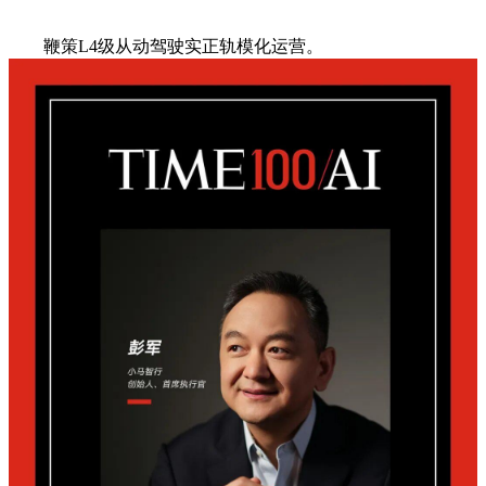
鞭策L4级从动驾驶实正轨模化运营。