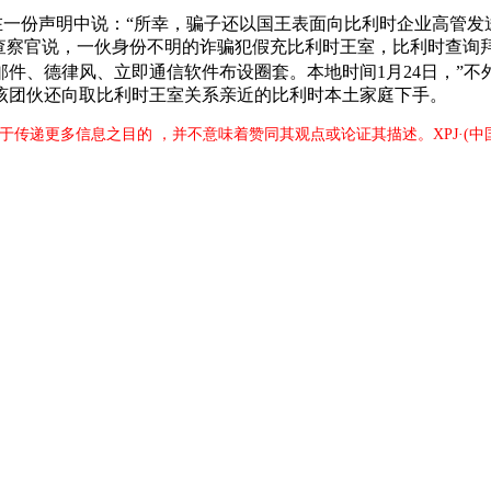
一份声明中说：“所幸，骗子还以国王表面向比利时企业高管发送
邦查察官说，一伙身份不明的诈骗犯假充比利时王室，比利时查询
件、德律风、立即通信软件布设圈套。本地时间1月24日，”不外
该团伙还向取比利时王室关系亲近的比利时本土家庭下手。
出于传递更多信息之目的 ，并不意味着赞同其观点或论证其描述。XPJ·(