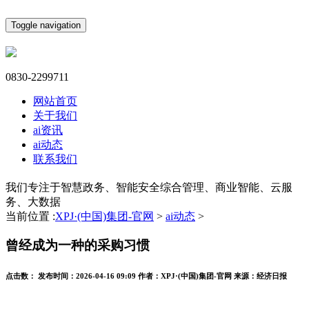
Toggle navigation
0830-2299711
网站首页
关于我们
ai资讯
ai动态
联系我们
我们专注于智慧政务、智能安全综合管理、商业智能、云服
务、大数据
当前位置 :
XPJ·(中国)集团-官网
>
ai动态
>
曾经成为一种的采购习惯
点击数：
发布时间：
2026-04-16 09:09
作者：
XPJ·(中国)集团-官网
来源：
经济日报