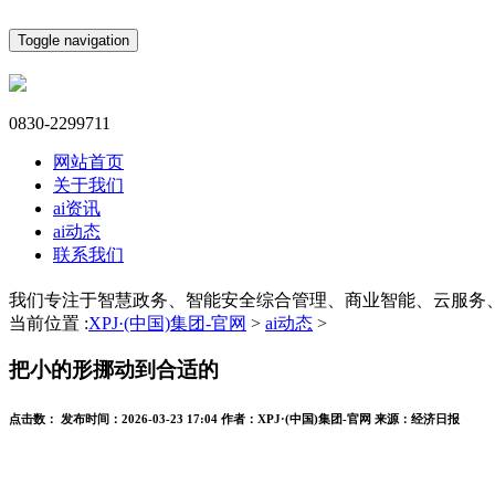
Toggle navigation
0830-2299711
网站首页
关于我们
ai资讯
ai动态
联系我们
我们专注于智慧政务、智能安全综合管理、商业智能、云服务
当前位置 :
XPJ·(中国)集团-官网
>
ai动态
>
把小的形挪动到合适的
点击数：
发布时间：
2026-03-23 17:04
作者：
XPJ·(中国)集团-官网
来源：
经济日报