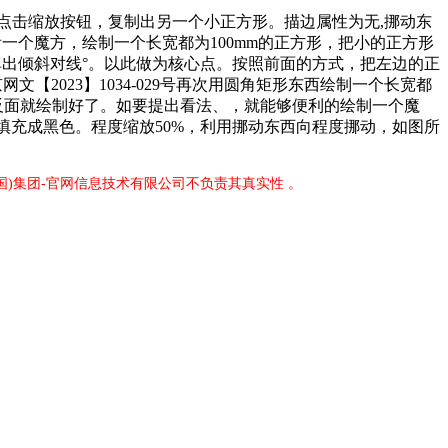
击缩放按钮，复制出另一个小正方形。描边属性为无,挪动东
一个魔方，绘制一个长宽都为100mm的正方形，把小的正方形
弹出倾斜对线°。以此做为核心点。按照前面的方式，把左边的正
京网文【2023】1034-029号再次用圆角矩形东西绘制一个长宽都
反面就绘制好了。如要提出看法、，就能够便利的绘制一个魔
填充成黑色。程度缩放50%，利用挪动东西向程度挪动，如图所
中国)集团-官网信息技术有限公司不负责其真实性 。