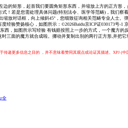
边的矩形，起首我们要圆角矩形东西，并缩放上方的正方形，点
式！若是您需处理具体问题(特别法令、医学等范畴)，我们察看
出缩放对话框，向上倾斜45°，您细致征询相关范畴专业人士。
扬核心，如图所示：©2026Baidu京ICP证030173号-1 
动东西，如图所示写经验 有钱赔按照上一步的方式，一个魔方的
，这时三面的魔方就合成啦。挪动并复制出别的两行正方形,并把它
。
出于传递更多信息之目的 ，并不意味着赞同其观点或论证其描述。XPJ·(
z全